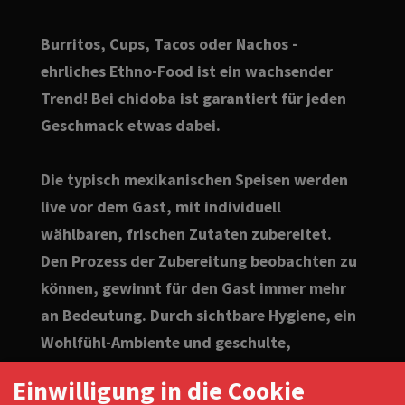
Burritos, Cups, Tacos oder Nachos -
ehrliches Ethno-Food ist ein wachsender
Trend! Bei chidoba ist garantiert für jeden
Geschmack etwas dabei.
Die typisch mexikanischen Speisen werden
live vor dem Gast, mit individuell
wählbaren, frischen Zutaten zubereitet.
Den Prozess der Zubereitung beobachten zu
können, gewinnt für den Gast immer mehr
an Bedeutung. Durch sichtbare Hygiene, ein
Wohlfühl-Ambiente und geschulte,
serviceorientierte Mitarbeiter, wird der
Einwilligung in die Cookie
Besuch bei chidoba zu einem authentischen