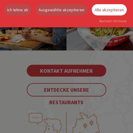
Ich lehne ab
Ausgewählte akzeptieren
Alle akzeptieren
Realisiert mit Klaro!
KONTAKT AUFNEHMEN
ENTDECKE UNSERE
RESTAURANTS